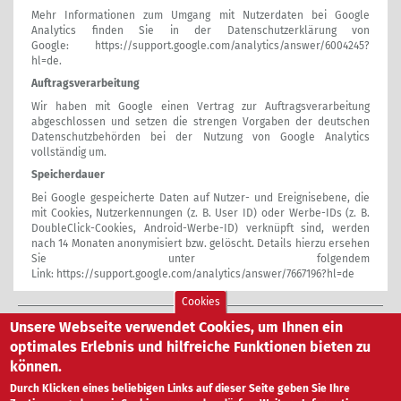
Mehr Informationen zum Umgang mit Nutzerdaten bei Google
Analytics finden Sie in der Datenschutzerklärung von
Google:
https://support.google.com/analytics/answer/6004245?
hl=de
.
Auftragsverarbeitung
Wir haben mit Google einen Vertrag zur Auftragsverarbeitung
abgeschlossen und setzen die strengen Vorgaben der deutschen
Datenschutzbehörden bei der Nutzung von Google Analytics
vollständig um.
Speicherdauer
Bei Google gespeicherte Daten auf Nutzer- und Ereignisebene, die
mit Cookies, Nutzerkennungen (z. B. User ID) oder Werbe-IDs (z. B.
DoubleClick-Cookies, Android-Werbe-ID) verknüpft sind, werden
nach 14 Monaten anonymisiert bzw. gelöscht. Details hierzu ersehen
Sie unter folgendem
Link:
https://support.google.com/analytics/answer/7667196?hl=de
Cookies
Unsere Webseite verwendet Cookies, um Ihnen ein
Altvater GmbH
|
Carl-Zeiss-Str. 9
|
71154 Nufringen
|
Tel
+49 (0) 70 32/8 94 51-0
|
Fax +49 (0) 70 32/8 94 51-99
|
info@altvater.de
optimales Erlebnis und hilfreiche Funktionen bieten zu
können.
Durch Klicken eines beliebigen Links auf dieser Seite geben Sie Ihre
Facebook
|
Instagram