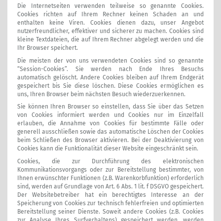
Die Internetseiten verwenden teilweise so genannte Cookies.
Cookies richten auf Ihrem Rechner keinen Schaden an und
enthalten keine Viren. Cookies dienen dazu, unser Angebot
nutzerfreundlicher, effektiver und sicherer zu machen. Cookies sind
kleine Textdateien, die auf Ihrem Rechner abgelegt werden und die
Ihr Browser speichert.
Die meisten der von uns verwendeten Cookies sind so genannte
“Session-Cookies”. Sie werden nach Ende Ihres Besuchs
automatisch gelöscht. Andere Cookies bleiben auf Ihrem Endgerät
gespeichert bis Sie diese löschen. Diese Cookies ermöglichen es
uns, Ihren Browser beim nächsten Besuch wiederzuerkennen.
Sie können Ihren Browser so einstellen, dass Sie über das Setzen
von Cookies informiert werden und Cookies nur im Einzelfall
erlauben, die Annahme von Cookies für bestimmte Fälle oder
generell ausschließen sowie das automatische Löschen der Cookies
beim Schließen des Browser aktivieren. Bei der Deaktivierung von
Cookies kann die Funktionalität dieser Website eingeschränkt sein.
Cookies, die zur Durchführung des elektronischen
Kommunikationsvorgangs oder zur Bereitstellung bestimmter, von
Ihnen erwünschter Funktionen (z.B. Warenkorbfunktion) erforderlich
sind, werden auf Grundlage von Art. 6 Abs. 1 lit. f DSGVO gespeichert.
Der Websitebetreiber hat ein berechtigtes Interesse an der
Speicherung von Cookies zur technisch fehlerfreien und optimierten
Bereitstellung seiner Dienste. Soweit andere Cookies (z.B. Cookies
zur Analyse Ihres Surfverhaltens) gespeichert werden, werden