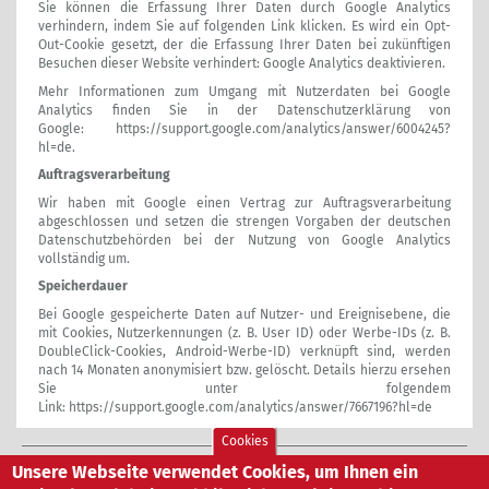
Sie können die Erfassung Ihrer Daten durch Google Analytics
verhindern, indem Sie auf folgenden Link klicken. Es wird ein Opt-
Out-Cookie gesetzt, der die Erfassung Ihrer Daten bei zukünftigen
Besuchen dieser Website verhindert:
Google Analytics deaktivieren
.
Mehr Informationen zum Umgang mit Nutzerdaten bei Google
Analytics finden Sie in der Datenschutzerklärung von
Google:
https://support.google.com/analytics/answer/6004245?
hl=de
.
Auftragsverarbeitung
Wir haben mit Google einen Vertrag zur Auftragsverarbeitung
abgeschlossen und setzen die strengen Vorgaben der deutschen
Datenschutzbehörden bei der Nutzung von Google Analytics
vollständig um.
Speicherdauer
Bei Google gespeicherte Daten auf Nutzer- und Ereignisebene, die
mit Cookies, Nutzerkennungen (z. B. User ID) oder Werbe-IDs (z. B.
DoubleClick-Cookies, Android-Werbe-ID) verknüpft sind, werden
nach 14 Monaten anonymisiert bzw. gelöscht. Details hierzu ersehen
Sie unter folgendem
Link:
https://support.google.com/analytics/answer/7667196?hl=de
Cookies
Unsere Webseite verwendet Cookies, um Ihnen ein
Altvater GmbH
|
Carl-Zeiss-Str. 9
|
71154 Nufringen
|