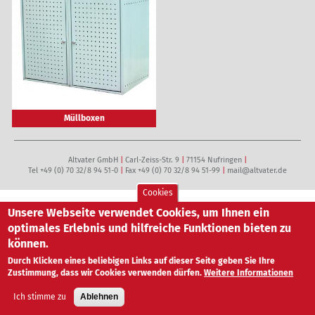
Müllboxen
Altvater GmbH
|
Carl-Zeiss-Str. 9
|
71154 Nufringen
|
Tel
+49 (0) 70 32/8 94 51-0
|
Fax +49 (0) 70 32/8 94 51-99
|
mail@altvater.de
Cookies
Facebook
|
Instagram
Unsere Webseite verwendet Cookies, um Ihnen ein
Impressum
|
AGB
|
Datenschutzerklärung
optimales Erlebnis und hilfreiche Funktionen bieten zu
können.
Durch Klicken eines beliebigen Links auf dieser Seite geben Sie Ihre
Zustimmung, dass wir Cookies verwenden dürfen.
Weitere Informationen
Ich stimme zu
Ablehnen