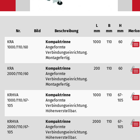
KRA
Kompaktrinne
1000
110
60
Merkzettel
1000/110/60
Angeformte
Verbindungseinrichtung.
Montagefertig.
KRA
Kompaktrinne
200
110
60
Merkzettel
2000/110/60
Angeformte
Verbindungseinrichtung.
Montagefertig.
KRHVA
Kompaktrinne
1000
110
67-
Merkzettel
1000/110/67-
Angeformte
105
105
Verbindungseinrichtung.
Höhenverstellbar.
KRHVA
Kompaktrinne
2000
110
67-
Merkzettel
2000/110/67-
Angeformte
105
105
Verbindungseinrichtung.
Höhenverstellbar.