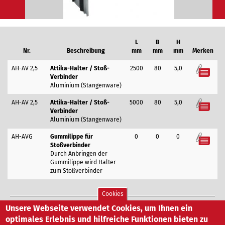
AH-AV 2,5
Attika-Halter / Stoß-
2500
80
5,0
Merkzettel
Verbinder
Aluminium (Stangenware)
AH-AV 2,5
Attika-Halter / Stoß-
5000
80
5,0
Merkzettel
Verbinder
Aluminium (Stangenware)
AH-AVG
Gummilippe für
0
0
0
Merkzettel
Stoßverbinder
Durch Anbringen der
Gummilippe wird Halter
zum Stoßverbinder
Cookies
Unsere Webseite verwendet Cookies, um Ihnen ein
Altvater GmbH
|
Carl-Zeiss-Str. 9
|
71154 Nufringen
|
optimales Erlebnis und hilfreiche Funktionen bieten zu
Tel
+49 (0) 70 32/8 94 51-0
|
Fax +49 (0) 70 32/8 94 51-99
|
mail@altvater.de